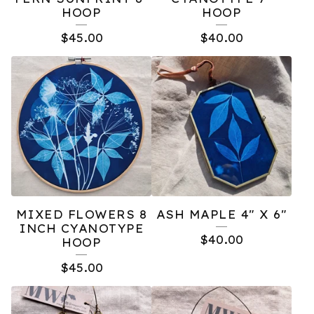
HOOP
HOOP
P
$
45.00
$
40.00
R
O
D
U
C
T
S
MIXED FLOWERS 8
ASH MAPLE 4" X 6"
INCH CYANOTYPE
$
40.00
HOOP
$
45.00