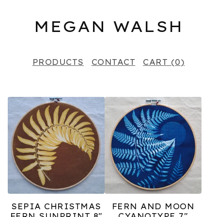
MEGAN WALSH
PRODUCTS
CONTACT
CART (
0
)
F
E
A
T
U
R
E
SEPIA CHRISTMAS
FERN AND MOON
D
FERN SUNPRINT 8"
CYANOTYPE 7"